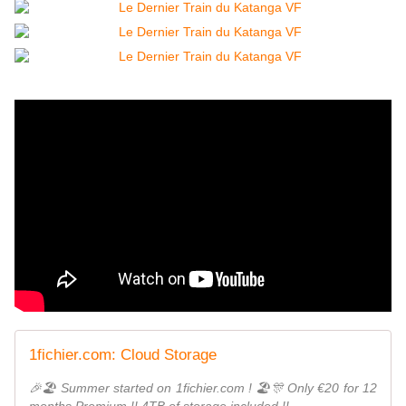
1fichier.com: Cloud Storage
🎉🏖 Summer started on 1fichier.com ! 🏖🎊 Only €20 for 12
months Premium !! 4TB of storage included !!