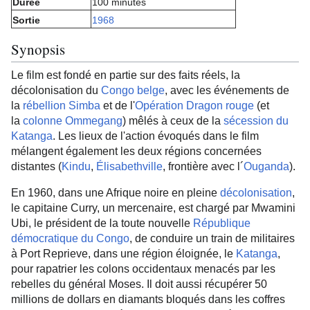
Durée
100 minutes
Sortie
1968
Synopsis
Le film est fondé en partie sur des faits réels, la
décolonisation du
Congo belge
, avec les événements de
la
rébellion Simba
et de l'
Opération Dragon rouge
(et
la
colonne Ommegang
) mêlés à ceux de la
sécession du
Katanga
. Les lieux de l'action évoqués dans le film
mélangent également les deux régions concernées
distantes (
Kindu
,
Élisabethville
, frontière avec l´
Ouganda
).
En 1960, dans une Afrique noire en pleine
décolonisation
,
le capitaine Curry, un mercenaire, est chargé par Mwamini
Ubi, le président de la toute nouvelle
République
démocratique du Congo
, de conduire un train de militaires
à Port Reprieve, dans une région éloignée, le
Katanga
,
pour rapatrier les colons occidentaux menacés par les
rebelles du général Moses. Il doit aussi récupérer 50
millions de dollars en diamants bloqués dans les coffres