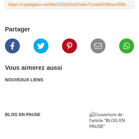
https://rapidgator.net/file/222b24e32eda711ddc83f8eec05fb276/Le_Dernier_Train_du_Katanga.1968.FAR.mkv.html
Partager
Vous aimerez aussi
NOUVEAUX LIENS
BLOG EN PAUSE